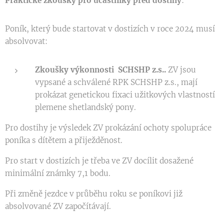
Praktické zkoušky pro účastníky před dostihy
:
Poník, který bude startovat v dostizích v roce 2024 musí
absolvovat:
Zkoušky výkonnosti SCHSHP z.s..
ZV jsou
vypsané a schválené RPK SCHSHP z.s., mají
prokázat genetickou fixaci užitkových vlastností
plemene shetlandský pony.
Pro dostihy je výsledek ZV prokázání ochoty spolupráce
poníka s dítětem a přiježděnost.
Pro start v dostizích je třeba ve ZV docílit dosažené
minimální známky 7,1 bodu.
Při změně jezdce v průběhu roku se poníkovi již
absolvované ZV započítávají.