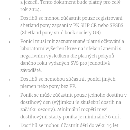
a jezdců. Tento dokument bude platný pro celý
rok 2024.
Dostihů se mohou zúčastnit pouze registrovaní
shetland pony zapsaní v PK SHP ČR nebo SPSBS
(Shetland pony stud book society GB).
Poníci musí mít zaznamenané platné očkování a
laboratorní vyšetření krve na infekční anémii s
negativním výsledkem dle platných pokynů
daného roku vydaných SVS pro jednotlivá
závodiště.
Dostihů se nemohou zúčastnit poníci jiných
plemen nebo pony bez PP.
Poník se může zúčastnit pouze jednoho dostihu v
dostihový den (výjimkou je zkušební dostih na
začátku sezony). Minimální rozpětí mezi
dostihovými starty poníka je minimálně 6 dní .
Dostihů se mohou účastnit děti do věku 15 let