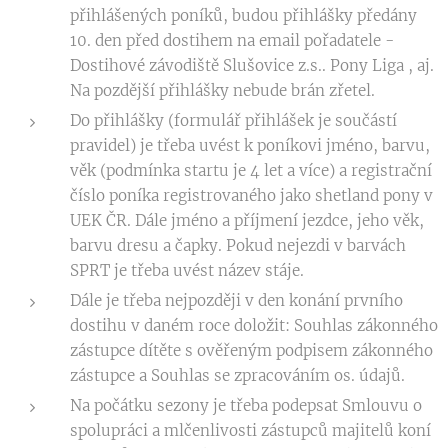
přihlášených poníků, budou přihlášky předány
10. den před dostihem na email pořadatele -
Dostihové závodiště Slušovice z.s.. Pony Liga , aj.
Na pozdější přihlášky nebude brán zřetel.
Do přihlášky (formulář přihlášek je součástí
pravidel) je třeba uvést k poníkovi jméno, barvu,
věk (podmínka startu je 4 let a více) a registrační
číslo poníka registrovaného jako shetland pony v
UEK ČR. Dále jméno a příjmení jezdce, jeho věk,
barvu dresu a čapky. Pokud nejezdi v barvách
SPRT je třeba uvést název stáje.
Dále je třeba nejpozději v den konání prvního
dostihu v daném roce doložit: Souhlas zákonného
zástupce dítěte s ověřeným podpisem zákonného
zástupce a Souhlas se zpracováním os. údajů.
Na počátku sezony je třeba podepsat Smlouvu o
spolupráci a mlčenlivosti zástupců majitelů koní