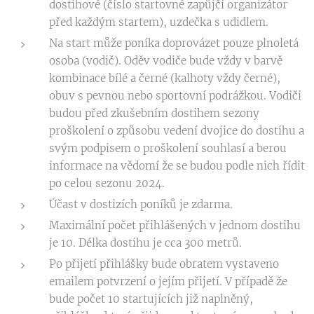
dostihové (číslo startovné zapůjčí organizátor
před každým startem), uzdečka s udidlem.
Na start může poníka doprovázet pouze plnoletá
osoba (vodič). Oděv vodiče bude vždy v barvě
kombinace bílé a černé (kalhoty vždy černé),
obuv s pevnou nebo sportovní podrážkou. Vodiči
budou před zkušebním dostihem sezony
proškolení o způsobu vedení dvojice do dostihu a
svým podpisem o proškolení souhlasí a berou
informace na vědomí že se budou podle nich řídit
po celou sezonu 2024.
Účast v dostizích poníků je zdarma.
Maximální počet přihlášených v jednom dostihu
je 10. Délka dostihu je cca 300 metrů.
Po přijetí přihlášky bude obratem vystaveno
emailem potvrzení o jejím přijetí. V případě že
bude počet 10 startujících již naplněný,