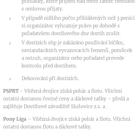
přihlášky, které přijdou nad tento rámec nebudou
s omluvou přijaty.
V případě nižšího počtu přihlášených než 3 poníci
si organizátor vyhrazuje právo po dohodě s
pořadatelem dostihového dne dostih zrušit.
V dostizích shp je zakázáno používání bičíku,
nestandardních vyvazovacích řemenů, pomůcek
a ostruh, organizátor nebo pořadatel provede
kontrolu před dostihem.
Dekorování při dostizích.
PSPRT -
Vítězná dvojice získá pohár a flotu. Všichni
ostatní dostanou čestné ceny a dárkové tašky – předá a
zajišťuje Dostihové závodiště Slušovice z.s. a .
Pony Liga
– Vítězná dvojice získá pohár a flotu. Všichni
ostatní dostanou flotu a dárkové tašky.