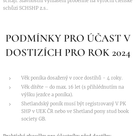
sčítají. Slavnostní vyhlášení proběhne na Výroční členské
schůzi SCHSHP z.s..
PODMÍNKY PRO ÚČAST V
DOSTIZÍCH PRO ROK 2024
Věk poníka dosažený v roce dostihů - 4 roky.
Věk dítěte – do max. 16 let (s přihlédnutím na
výšku jezdce a poníka).
Shetlandský poník musí být registrovaný V PK
SHP v UEK ČR nebo ve Shetland pony stud book
society GB.