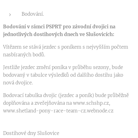
Bodování.
Bodování v rámci PSPRT pro závodní dvojici na
jednotlivých dostihových dnech ve Slušovicích:
Vítězem se stává jezdec s poníkem s nejvyšším počtem
nasbíraných bodů.
Jestliže jezdec změní poníka v průběhu sezony, bude
bodovaný v tabulce výsledků od dalšího dostihu jako
nová dvojice.
Bodovací tabulka dvojic (jezdec a poník) bude průběžně
doplňována a zveřejňována na www.schshp.cz,
www.shetland-pony-race-team-cz.webnode.cz
Dostihové dny Slušovice