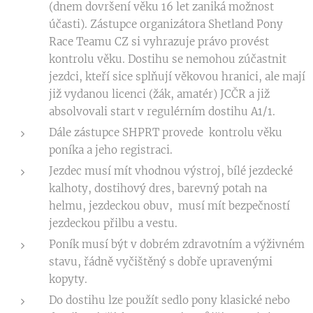
(dnem dovršení věku 16 let zaniká možnost
účasti). Zástupce organizátora Shetland Pony
Race Teamu CZ si vyhrazuje právo provést
kontrolu věku. Dostihu se nemohou zúčastnit
jezdci, kteří sice splňují věkovou hranici, ale mají
již vydanou licenci (žák, amatér) JCČR a již
absolvovali start v regulérním dostihu A1/1.
Dále zástupce SHPRT provede kontrolu věku
poníka a jeho registraci.
Jezdec musí mít vhodnou výstroj, bílé jezdecké
kalhoty, dostihový dres, barevný potah na
helmu, jezdeckou obuv, musí mít bezpečností
jezdeckou přilbu a vestu.
Poník musí být v dobrém zdravotním a výživném
stavu, řádně vyčištěný s dobře upravenými
kopyty.
Do dostihu lze použít sedlo pony klasické nebo