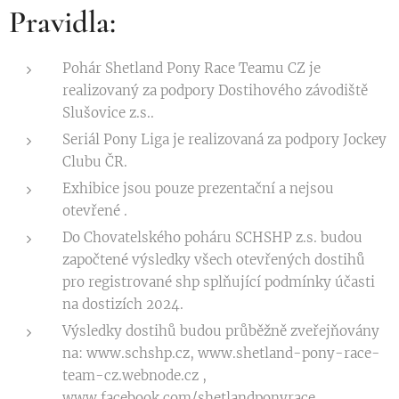
Pravidla:
Pohár Shetland Pony Race Teamu CZ je
realizovaný za podpory Dostihového závodiště
Slušovice z.s..
Seriál Pony Liga je realizovaná za podpory Jockey
Clubu ČR.
Exhibice jsou pouze prezentační a nejsou
otevřené .
Do Chovatelského poháru SCHSHP z.s. budou
započtené výsledky všech otevřených dostihů
pro registrované shp splňující podmínky účasti
na dostizích 2024.
Výsledky dostihů budou průběžně zveřejňovány
na: www.schshp.cz, www.shetland-pony-race-
team-cz.webnode.cz ,
www.facebook.com/shetlandponyrace,