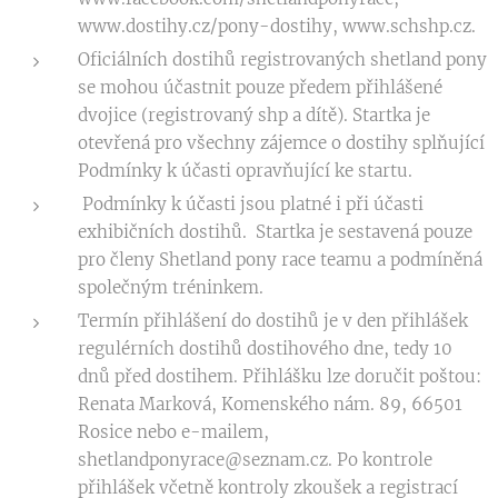
www.dostihy.cz/pony-dostihy, www.schshp.cz.
Oficiálních dostihů registrovaných shetland pony
se mohou účastnit pouze předem přihlášené
dvojice (registrovaný shp a dítě). Startka je
otevřená pro všechny zájemce o dostihy splňující
Podmínky k účasti opravňující ke startu.
Podmínky k účasti jsou platné i při účasti
exhibičních dostihů. Startka je sestavená pouze
pro členy Shetland pony race teamu a podmíněná
společným tréninkem.
Termín přihlášení do dostihů je v den přihlášek
regulérních dostihů dostihového dne, tedy 10
dnů před dostihem. Přihlášku lze doručit poštou:
Renata Marková, Komenského nám. 89, 66501
Rosice nebo e-mailem,
shetlandponyrace@seznam.cz. Po kontrole
přihlášek včetně kontroly zkoušek a registrací