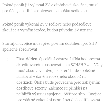
Pokud poník již vykonal ZV v zápřahové zkoušce, musí
pro účely dostihů absolvovat i zkoušku sedlovou.
Pokud poník vykonal ZV v sedlové nebo podsedlové
zkoušce a vymění jezdce, budou původní ZV uznané.
Startující dvojice musí před prvním dostihem pro SHP
společně absolvovat:
First ridden
. Speciální výstavní třída hodnocená
akreditovaným posuzovatelem SCHSHP z.s.. Vždy
musí absolvovat dvojice, která bude společně
startovat v daném roce (nebo období) na
dostizích. Úloha bude provedená před zahájením
dostihové sezony. Zájemce se přihlásí na
nejbližší výstavu spojenou SVT pro shp. Dvojice
pro zdárné vykonání nesmí být diskvalifikovaná.