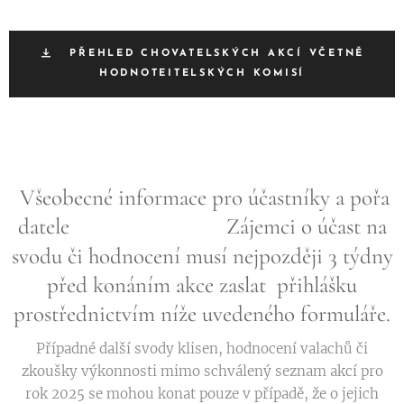
PŘEHLED CHOVATELSKÝCH AKCÍ VČETNĚ
HODNOTEITELSKÝCH KOMISÍ
Všeobecné informace pro účastníky a pořa
datele Zájemci o účast na
svodu či hodnocení
musí nejpozději 3 týdny
před konáním akce zaslat přihlášku
prostřednictvím níže uvedeného formuláře.
Případné další svody klisen, hodnocení valachů či
zkoušky výkonnosti mimo schválený seznam akcí pro
rok 2025 se mohou konat pouze v případě, že o jejich