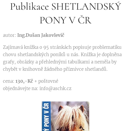
Publikace SHETLANDSKÝ
PONY V ČR
autor:
Ing.Dušan Jakovlevič
Zajímavá knížka o 95 stránkách popisuje problematiku
chovu shetlandských poníků u nás. Knížka je doplněna
grafy, obrázky a přehlednými tabulkami a neměla by
chybět v knihovně žádného příznivce shetlandů.
cena:
130,-Kč
+ poštovné
objednávejte na: info@aschk.cz