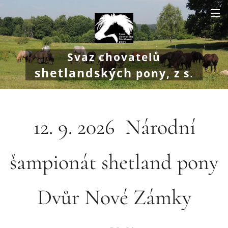
Svaz chovatelů
shetlandských
pony, z s
.
12. 9. 2026 Národní
šampionát shetland pony
Dvůr Nové Zámky