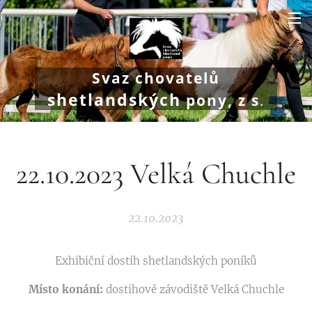
Svaz chovatelů
shetlandských
pony, z s
.
22.10.2023 Velká Chuchle
22.10.2023
Exhibiční dostih shetlandských poníků
Místo konání:
dostihové závodiště Velká Chuchle