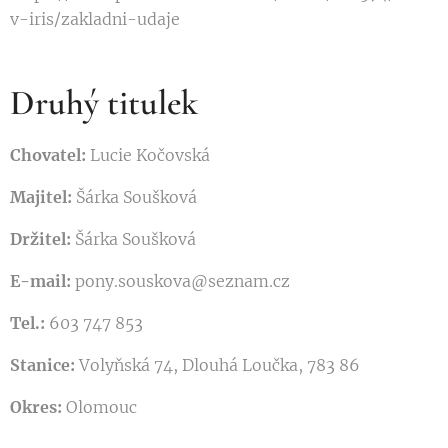
v-iris/zakladni-udaje
Druhý titulek
Chovatel:
Lucie Kočovská
Majitel:
Šárka Soušková
Držitel:
Šárka Soušková
E-mail:
pony.souskova@seznam.cz
Tel.:
603 747 853
Stanice:
Volyňská 74, Dlouhá Loučka, 783 86
Okres:
Olomouc