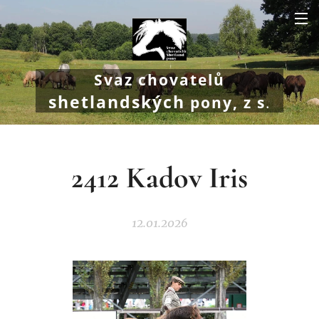
Svaz chovatelů
shetlandských
pony, z s
.
2412 Kadov Iris
12.01.2026