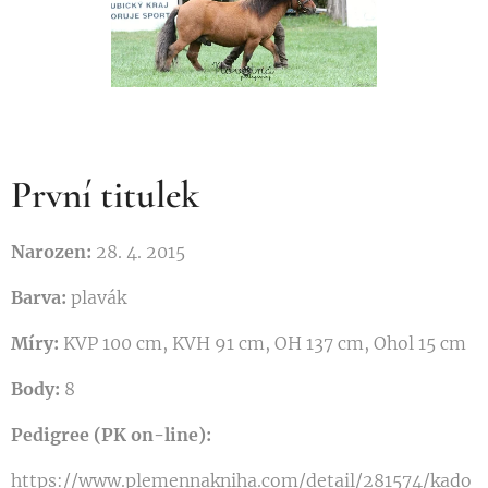
První titulek
Narozen:
28. 4. 2015
Barva:
plavák
Míry:
KVP 100 cm, KVH 91 cm, OH 137 cm, Ohol 15 cm
Body:
8
Pedigree (PK on-line):
https://www.plemennakniha.com/detail/281574/kado