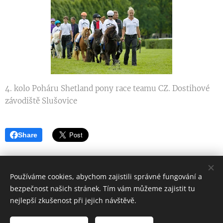
4. kolo Poháru Shetland pony race teamu CZ. Dostihové
závodiště Slušovice
Share
Používáme cookies, abychom zajistili správné fungování a
bezpečnost našich stránek. Tím vám můžeme zajistit tu
Svaz
chovatelů shetlandských pony, z. s.
nejlepší zkušenost při jejich návštěvě.
Kontakt pro web: schshpcr@seznam.cz