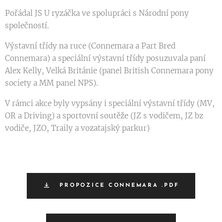
Pořádal JS U ryzáčka ve spolupráci s Národní pony
společností.
Výstavní třídy na ruce (Connemara a Part Bred
Connemara) a speciální výstavní třídy posuzuvala paní
Alex Kelly, Velká Británie (panel British Connemara pony
society a MM panel NPS).
V rámci akce byly vypsány i speciální výstavní třídy (MV,
OR a Driving) a sportovní soutěže (JZ s vodičem, JZ bz
vodiče, JZO, Traily a vozatajský parkur)
PROPOZICE CONNEMARA .PDF