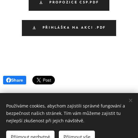
PROPOZICE CSP.PDF
PŘIHLÁŠKA NA AKCI .PDF
Share
Používáme cookies, abychom zajistili správné fungování a
bezpečnost našich stránek. Tím vám můžeme zajistit tu
Svaz
chovatelů shetlandských pony, z. s.
nejlepší zkušenost při jejich návštěvě.
Kontakt pro web: schshpcr@seznam.cz
Přijmout nezbytné
Přijmout vše