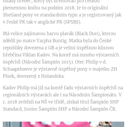
mladý hřebec, který byl licentován pro českou
plemennou knihu na podzim 2018. Je to originální
Shetland pony ve standardním typu a je registrovaný jak
v české PK tak v anglické PK (SPSBS).
Má velice zajímavou barvu plavák (Black Dun), kterou
zdědil po matce Yarpha Buntig. Matka byla do České
republiky dovezena z GB a je velmi úspěšnou klisnou
hřebčína Viklan Kadov. Na kontě má mnoho výstavních
úspěchů (Národní Šampión 2015). Otec Philip v.d.
Schaapshoeve je výstavně úspěšný pony v majetku ZH
Písek, dovezený z Holandska.
Kadov Philip má již na kontě řadu výstavních úspěchů na
regionálních výstavách ale i na Národním Šampionátu. V
r. 2018 zvítězil na NŠ ve třídě, získal titul Šampión SHP
Standard, Junior Šampión SHP a Národní Šampión ČR.