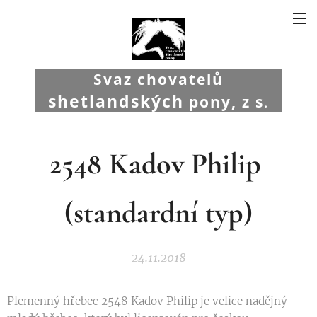
Svaz chovatelů
shetlandských
pony, z s
.
2548
Kadov Philip
(standardní typ)
24.11.2018
Plemenný hřebec 2548 Kadov Philip je velice nadějný