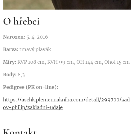
O hřebci
Narozen:
5. 4. 2016
Barva:
tmavý plavák
Míry:
KVP 108 cm, KVH 99 cm, OH 144 cm, Ohol 15 cm
Body:
8,3
Pedigree (PK on-line):
https://aschk.plemennakniha.com/detail/299700/kad
ov-philip/zakladni-udaje
Kontakt