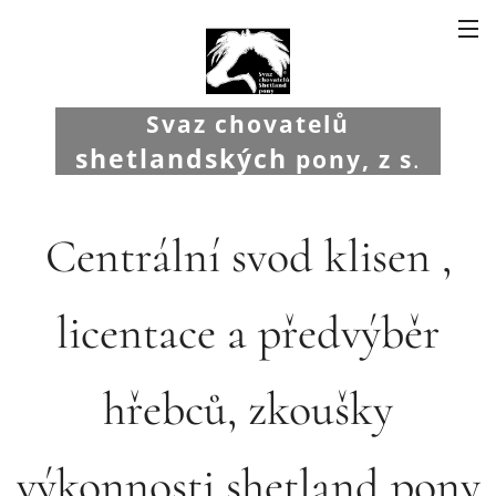
Svaz chovatelů
shetlandských
pony, z s
.
Centrální svod klisen ,
licentace a předvýběr
hřebců, zkoušky
výkonnosti shetland pony