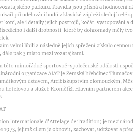
vozatajského parkuru. Pravidla jsou přísná a hodnocení n
isaři při udělování bodů v klasické zápřeži sledují celé s
r koní, ale i detaily jejich postrojů, kočár, vystupování a
řísedícího i další drobnosti, které by dohromady měly tvo
elek.
kům velmi líbili a následně jejich spřežení získalo cennou 
, dále pak 3 místo mezi vozatajkami.
m této mimořádné sportovně-společenské události uspo
inárodní organizace AIAT je Zemský hřebčinec Tlumačov 
amátkovým ústavem, Arcibiskupstvím olomouckým, Mě
lou hotelovou a služeb Kroměříž. Hlavním partnerem akce
s.
IAT
tion Internationale d'Attelage de Tradition) je mezináro
e 1973, jejímž cílem je obnovit, zachovat, udržovat a pře