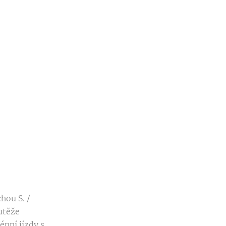
hou S. /
utěže
énní jízdy s