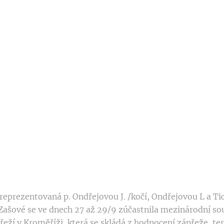
. reprezentovaná p. Ondřejovou J. /kočí, Ondřejovou L a Tic
e Zašové se ve dnech 27 až 29/9 zúčastnila mezinárodní so
řeží v Kroměříži, která se skládá z hodnocení zápřeže, ter