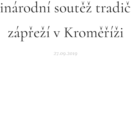
národní soutěž tradi
zápřeží v Kroměříži
27.09.2019