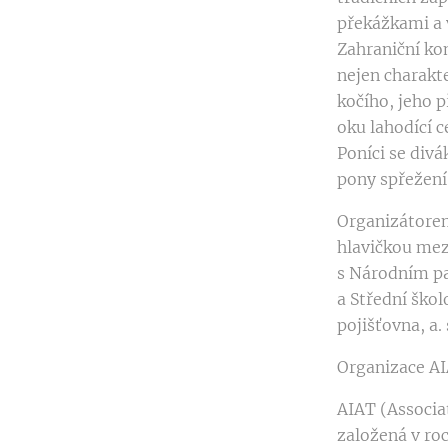
překážkami a 
Zahraniční kom
nejen charakte
kočího, jeho p
oku lahodící c
Poníci se divá
pony spřežení
Organizátore
hlavičkou mez
s Národním p
a Střední ško
pojišťovna, a. 
Organizace A
AIAT (Associa
založená v roc