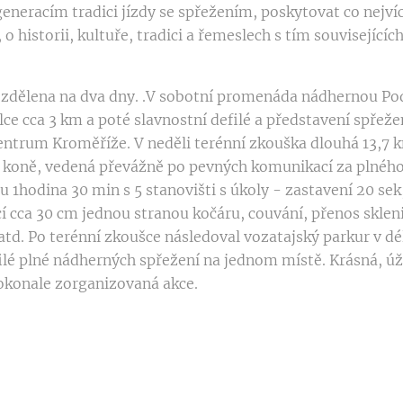
eneracím tradici jízdy se spřežením, poskytovat co nejví
 o historii, kultuře, tradici a řemeslech s tím souvisejících
ozdělena na dva dny. .V sobotní promenáda nádhernou 
ce cca 3 km a poté slavnostní defilé a představení spřeže
entrum Kroměříže. V neděli terénní zkouška dlouhá 13,7 k
o koně, vedená převážně po pevných komunikací za plného
 1hodina 30 min s 5 stanovišti s úkoly - zastavení 20 sek,
í cca 30 cm jednou stranou kočáru, couvání, přenos skleni
td. Po terénní zkoušce následoval vozatajský parkur v dé
ilé plné nádherných spřežení na jednom místě. Krásná, ú
dokonale zorganizovaná akce.