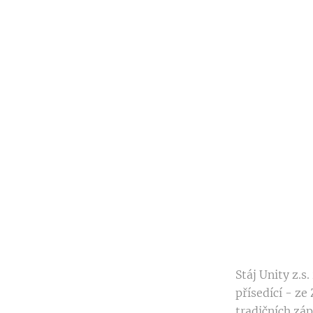
Stáj Unity z.s
přísedící - z
tradičních záp