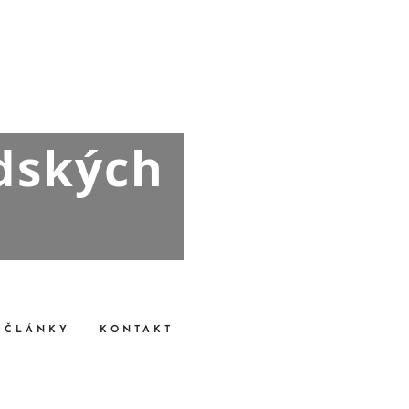
dských
ČLÁNKY
KONTAKT