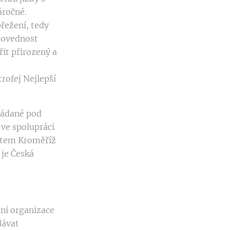
áročné.
přežení, tedy
 dovednost
řit přirozený a
trofej Nejlepší
řádané pod
ve spolupráci
stem Kroměříž
 je Česká
dní organizace
dávat