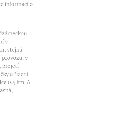
ce informací o
.
Podzámeckou
ní v
m, stejná
 provozu, v
 projetí
čky a řízení
lce 0,5 km. A
žasná,