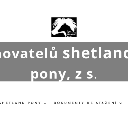
shetlan
hovatelů
pony, z s
.
SHETLAND PONY
DOKUMENTY KE STAŽENÍ