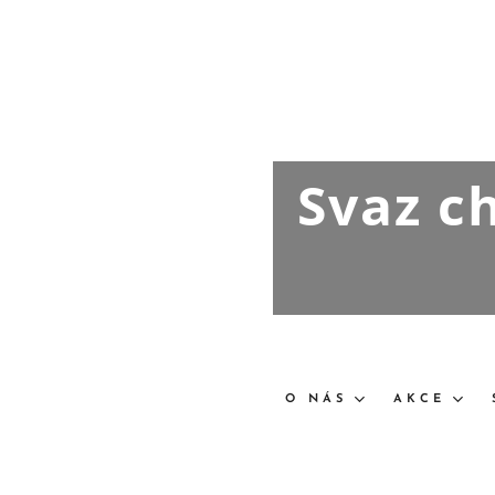
Svaz c
O NÁS
AKCE