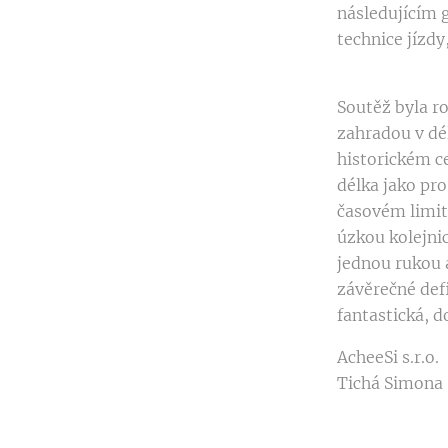
následujícím g
technice jízdy,
Soutěž byla r
zahradou v dél
historickém c
délka jako pr
časovém limitu
úzkou kolejnic
jednou rukou a
závěrečné def
fantastická, 
AcheeSi s.r.o.
Tichá Simona