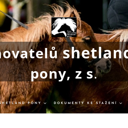
shetlan
hovatelů
pony, z s
.
SHETLAND PONY
DOKUMENTY KE STAŽENÍ