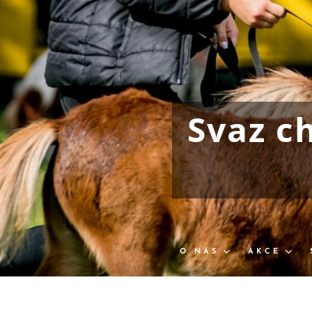
Svaz c
O NÁS
AKCE