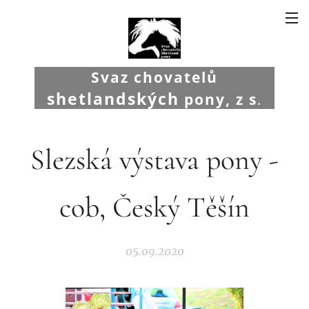
Svaz chovatelů
shetlandských
pony, z s
.
Slezská výstava pony -
cob, Český Těšín
05.09.2020