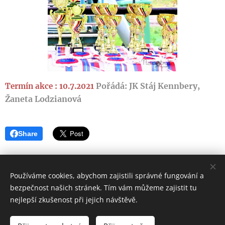
Pořádá: JK Stáj Kennbery,
Termín akce : 10.7.2021
Žaneta Lodzianová
Share
Používáme cookies, abychom zajistili správné fungování a
bezpečnost našich stránek. Tím vám můžeme zajistit tu
Svaz
chovatelů shetlandských pony, z. s.
nejlepší zkušenost při jejich návštěvě.
Kontakt pro web: schshpcr@seznam.cz